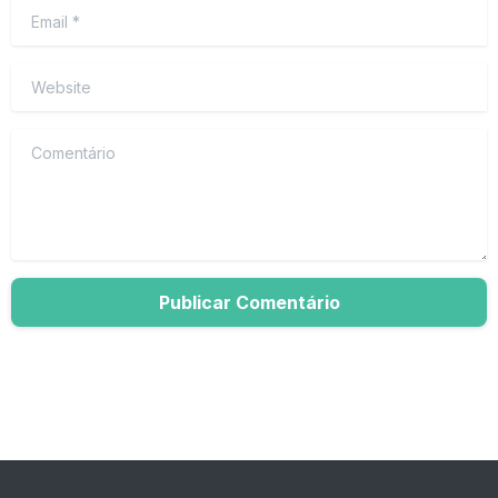
Email
*
Website
Comentário